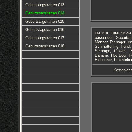
Geburtstagskarten 013
Geburtstagskarten 014
Geburtstagskarten 015
Geburtstagskarten 016
Die PDF Datei für di
passenden Geburtsta
Geburtstagskarten 017
Männer, Teenager und
Geburtstagskarten 018
Schmetterling, Hund, K
Smaragd, Clowns, B
Banane, Hot Dog, Po
Eisbecher, Früchtebe
Kostenlos