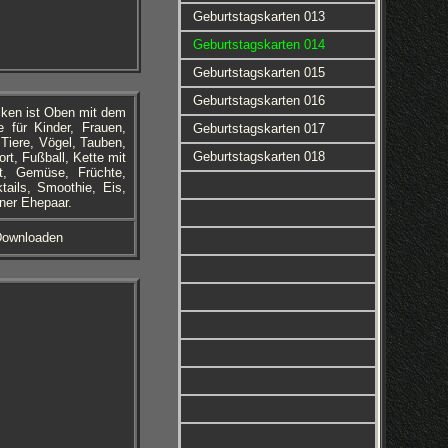
Geburtstagskarten 013
Geburtstagskarten 014
Geburtstagskarten 015
Geburtstagskarten 016
cken ist Oben mit dem
 für Kinder, Frauen,
Geburtstagskarten 017
Tiere, Vögel, Tauben,
Geburtstagskarten 018
ort, Fußball, Kette mit
t, Gemüse, Früchte,
ails, Smoothie, Eis,
ner Ehepaar.
Downloaden