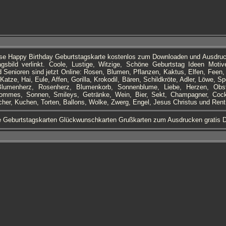
ese Happy Birthday Geburtstagskarte kostenlos zum Downloaden und Ausdru
gsbild verlinkt. Coole, Lustige, Witzige, Schöne Geburtstag Ideen Motive
 Senioren sind jetzt Online: Rosen, Blumen, Pflanzen, Kaktus, Elfen, Feen, 
atze, Hai, Eule, Affen, Gorilla, Krokodil, Bären, Schildkröte, Adler, Löwe, Sp
lumenherz, Rosenherz, Blumenkorb, Sonnenblume, Liebe, Herzen, Obs
mmes, Sonnen, Smileys, Getränke, Wein, Bier, Sekt, Champagner, Cockt
cher, Kuchen, Torten, Ballons, Wolke, Zwerg, Engel, Jesus Christus und Rent
e Geburtstagskarten Glückwunschkarten Grußkarten zum Ausdrucken gratis 