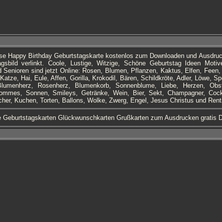
ese Happy Birthday Geburtstagskarte kostenlos zum Downloaden und Ausdru
gsbild verlinkt. Coole, Lustige, Witzige, Schöne Geburtstag Ideen Motive
 Senioren sind jetzt Online: Rosen, Blumen, Pflanzen, Kaktus, Elfen, Feen, 
atze, Hai, Eule, Affen, Gorilla, Krokodil, Bären, Schildkröte, Adler, Löwe, Sp
lumenherz, Rosenherz, Blumenkorb, Sonnenblume, Liebe, Herzen, Obs
mmes, Sonnen, Smileys, Getränke, Wein, Bier, Sekt, Champagner, Cockt
cher, Kuchen, Torten, Ballons, Wolke, Zwerg, Engel, Jesus Christus und Rent
e Geburtstagskarten Glückwunschkarten Grußkarten zum Ausdrucken gratis 