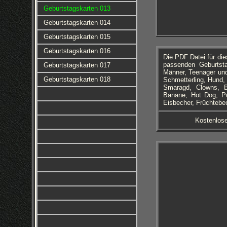
Geburtstagskarten 013
Geburtstagskarten 014
Geburtstagskarten 015
Geburtstagskarten 016
Die PDF Datei für di
passenden Geburtsta
Geburtstagskarten 017
Männer, Teenager und
Geburtstagskarten 018
Schmetterling, Hund, K
Smaragd, Clowns, B
Banane, Hot Dog, Po
Eisbecher, Früchtebe
Kostenlos