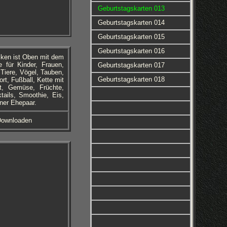
Geburtstagskarten 013
Geburtstagskarten 014
Geburtstagskarten 015
Geburtstagskarten 016
cken ist Oben mit dem
 für Kinder, Frauen,
Geburtstagskarten 017
Tiere, Vögel, Tauben,
Geburtstagskarten 018
ort, Fußball, Kette mit
t, Gemüse, Früchte,
ails, Smoothie, Eis,
ner Ehepaar.
Downloaden