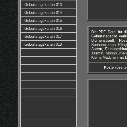
Geburtstagskarten 013
Geburtstagskarten 014
Geburtstagskarten 015
Geburtstagskarten 016
Die PDF Datei für 
Geburtstagsbild ver
Geburtstagskarten 017
Blumenstrauß, Ros
Geburtstagskarten 018
Sonnenblumen, Pfings
Astern, Frühlingsblu
Jasmin, Mohnblumen, 
Kleine Mädchen mit B
Kostenlose Ge