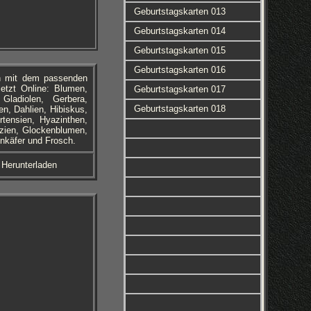
Geburtstagskarten 013
Geburtstagskarten 014
Geburtstagskarten 015
Geburtstagskarten 016
n mit dem passenden
etzt Online: Blumen,
Geburtstagskarten 017
ladiolen, Gerbera,
Geburtstagskarten 018
n, Dahlien, Hibiskus,
rtensien, Hyazinthen,
izien, Glockenblumen,
enkäfer und Frosch.
 Herunterladen