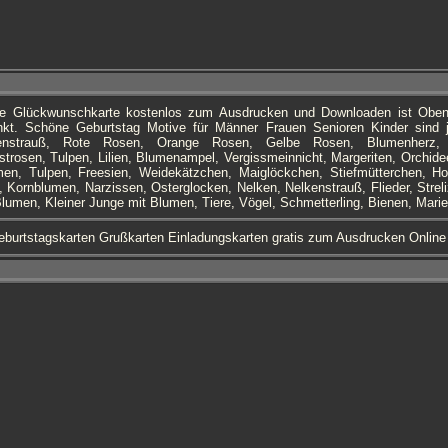
die Glückwunschkarte kostenlos zum Ausdrucken und Downloaden ist Obe
linkt. Schöne Geburtstag Motive für Männer Frauen Senioren Kinder sind j
enstrauß, Rote Rosen, Orange Rosen, Gelbe Rosen, Blumenherz, G
trosen, Tulpen, Lilien, Blumenampel, Vergissmeinnicht, Margeriten, Orchidee
men, Tulpen, Freesien, Weidekätzchen, Maiglöckchen, Stiefmütterchen, Ho
Kornblumen, Narzissen, Osterglocken, Nelken, Nelkenstrauß, Flieder, Strel
lumen, Kleiner Junge mit Blumen, Tiere, Vögel, Schmetterling, Bienen, Mari
burtstagskarten Grußkarten Einladungskarten gratis zum Ausdrucken Online