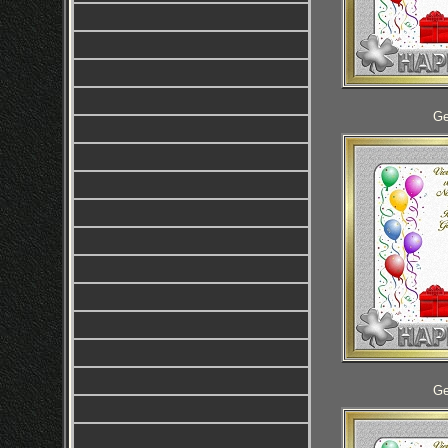
Ge
Ge