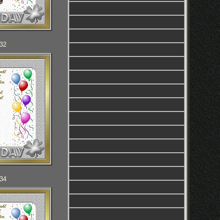
132
134