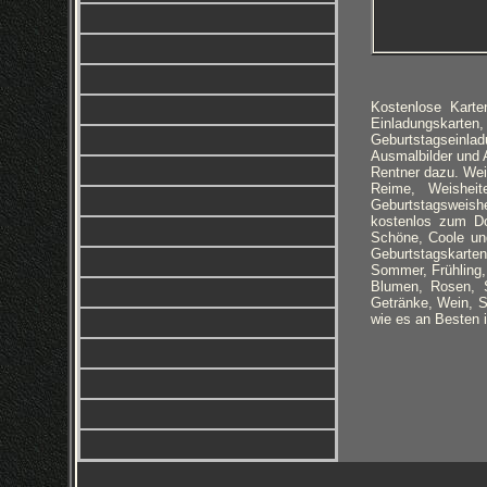
Kostenlose Kart
Einladungskarten
Geburtstagseinla
Ausmalbilder und 
Rentner dazu. Wei
Reime, Weisheite
Geburtstagsweishe
kostenlos zum Do
Schöne, Coole un
Geburtstagskarten
Sommer, Frühling
Blumen, Rosen, S
Getränke, Wein, S
wie es an Besten 