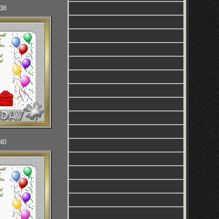
138
140