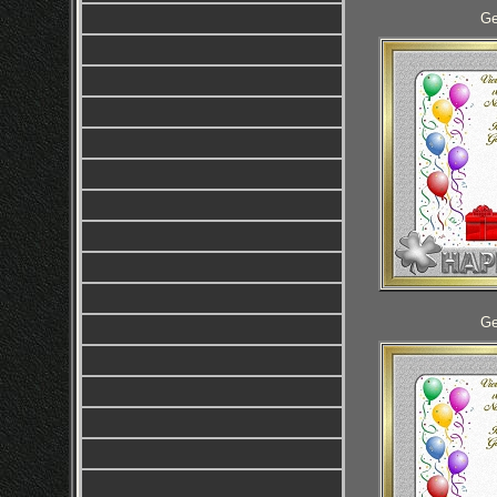
Ge
Ge