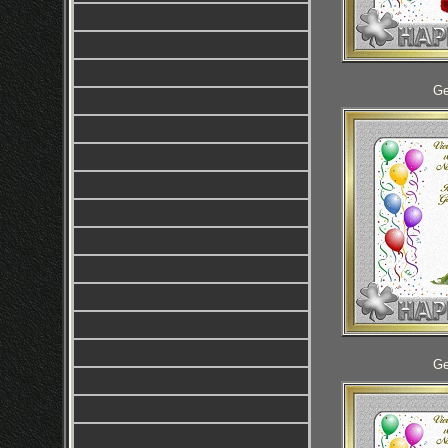
Ge
Ge