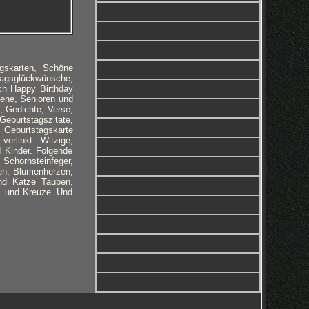
gskarten, Schöne
agsglückwünsche,
ch Happy Birthday
ene, Senioren und
, Gedichte, Verse,
eburtstagszitate,
y Geburtstagskarte
erlinkt. Witzige,
 Kinder. Folgende
Schornsteinfeger,
en, Blumenherzen,
nd Katze Tauben,
on und Kreuze. Und