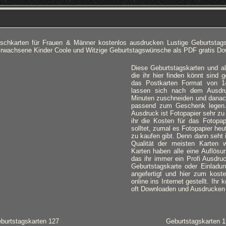
chkarten für Frauen & Männer kostenlos ausdrucken Lustige Geburtstag
rwachsene Kinder Coole und Witzige Geburtstagswünsche als PDF gratis D
Diese Geburtstagskarten und al
die ihr hier finden könnt sind
das Postkarten Format von 1
lassen sich nach dem Ausdr
Minuten zuschneiden und danac
passend zum Geschenk legen.
Ausdruck ist Fotopapier sehr z
ihr die Kosten für das Fotopap
solltet, zumal es Fotopapier heu
zu kaufen gibt. Denn dann seht i
Qualität der meisten Karten wi
Karten haben alle eine Auflösu
das ihr immer ein Profi Ausdr
Geburtstagskarte oder Einladun
angefertigt und hier zum kost
online ins Internet gestellt. Ihr
oft Downloaden und Ausdrucken w
burtstagskarten 127
Geburtstagskarten 