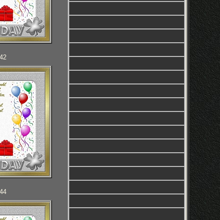
142
144