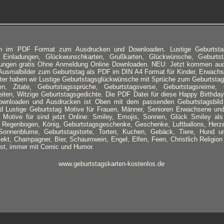
en im PDF Format zum Ausdrucken und Downloaden. Lustige Geburtsta
, Einladungen, Glückwunschkarten, Grußkarten, Glückwünsche, Geburtst
dungen gratis Ohne Anmeldung Online Downloaden. NEU: Jetzt kommen au
Ausmalbilder zum Geburtstag als PDF im DIN A4 Format für Kinder, Erwachs
ter haben wir Lustige Geburtstagsglückwünsche mit Sprüche zum Geburtstag
n, Zitate, Geburtstagssprüche, Geburtstagsverse, Geburtstagsreime, G
iten, Witzige Geburtstagsgedichte. Die PDF Datei für diese Happy Birthda
wnloaden und Ausdrucken ist Oben mit dem passenden Geburtstagsbild v
d Lustige Geburtstag Motive für Frauen, Männer, Senioren Erwachsene und
 Motive für sind jetzt Online: Smiley, Emojis, Sonnen, Glück Smiley als 
, Regenbogen, König, Geburtstagsgeschenke, Geschenke, Luftballons, Herz
onnenblume, Geburtstagstorte, Torten, Kuchen, Gebäck, Tiere, Hund u
ekt, Champagner, Bier, Schaumwein, Engel, Elfen, Feen, Christlich Religi
ist, immer mit Comic und Humor.
www.geburtstagskarten-kostenlos.de