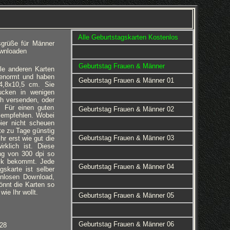
Alle Geburtstagskarten Kostenlos
sgrüße für Männer
ownloaden
Geburtstag Frauen & Männer
le anderen Karten
 genormt und haben
Geburtstag Frauen & Männer 01
4,8x10,5 cm. Sie
ucken in wenigen
h versenden, oder
 Für einen guten
Geburtstag Frauen & Männer 02
u empfehlen. Wobei
ier nicht scheuen
te zu Tage günstig
Geburtstag Frauen & Männer 03
hr erst wie gut die
rklich ist. Diese
ng von 300 dpi so
uck bekommt. Jede
Geburtstag Frauen & Männer 04
gskarte ist selber
enlosen Download,
 könnt die Karten so
ie Ihr wollt.
Geburtstag Frauen & Männer 05
Geburtstag Frauen & Männer 06
128