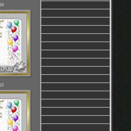
120
122