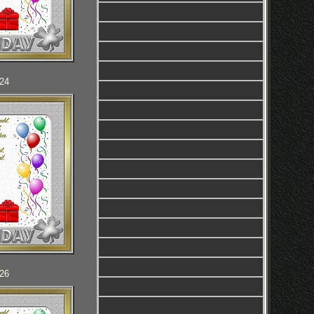
124
126