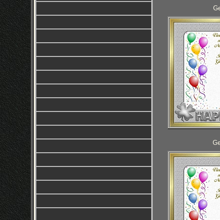
Ge
Ge