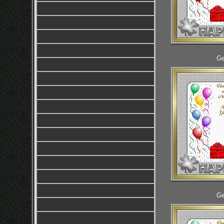
Ge
Ge