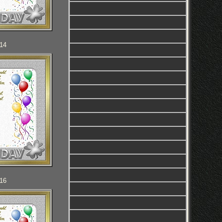
114
116