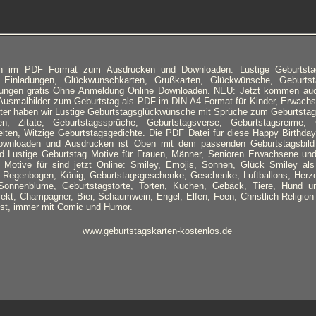
en im PDF Format zum Ausdrucken und Downloaden. Lustige Geburtsta
, Einladungen, Glückwunschkarten, Grußkarten, Glückwünsche, Geburtst
dungen gratis Ohne Anmeldung Online Downloaden. NEU: Jetzt kommen au
Ausmalbilder zum Geburtstag als PDF im DIN A4 Format für Kinder, Erwachs
ter haben wir Lustige Geburtstagsglückwünsche mit Sprüche zum Geburtstag
n, Zitate, Geburtstagssprüche, Geburtstagsverse, Geburtstagsreime, G
iten, Witzige Geburtstagsgedichte. Die PDF Datei für diese Happy Birthda
wnloaden und Ausdrucken ist Oben mit dem passenden Geburtstagsbild v
d Lustige Geburtstag Motive für Frauen, Männer, Senioren Erwachsene und
 Motive für sind jetzt Online: Smiley, Emojis, Sonnen, Glück Smiley als 
, Regenbogen, König, Geburtstagsgeschenke, Geschenke, Luftballons, Herz
onnenblume, Geburtstagstorte, Torten, Kuchen, Gebäck, Tiere, Hund u
ekt, Champagner, Bier, Schaumwein, Engel, Elfen, Feen, Christlich Religi
ist, immer mit Comic und Humor.
www.geburtstagskarten-kostenlos.de