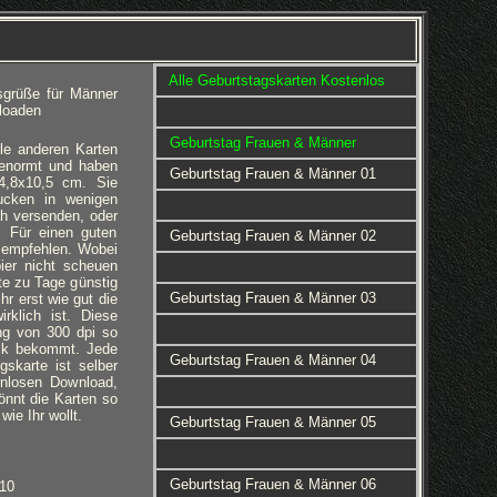
Alle Geburtstagskarten Kostenlos
sgrüße für Männer
loaden
Geburtstag Frauen & Männer
le anderen Karten
 genormt und haben
Geburtstag Frauen & Männer 01
4,8x10,5 cm. Sie
ucken in wenigen
h versenden, oder
 Für einen guten
Geburtstag Frauen & Männer 02
u empfehlen. Wobei
ier nicht scheuen
te zu Tage günstig
Geburtstag Frauen & Männer 03
hr erst wie gut die
rklich ist. Diese
ng von 300 dpi so
uck bekommt. Jede
Geburtstag Frauen & Männer 04
gskarte ist selber
enlosen Download,
 könnt die Karten so
ie Ihr wollt.
Geburtstag Frauen & Männer 05
Geburtstag Frauen & Männer 06
110