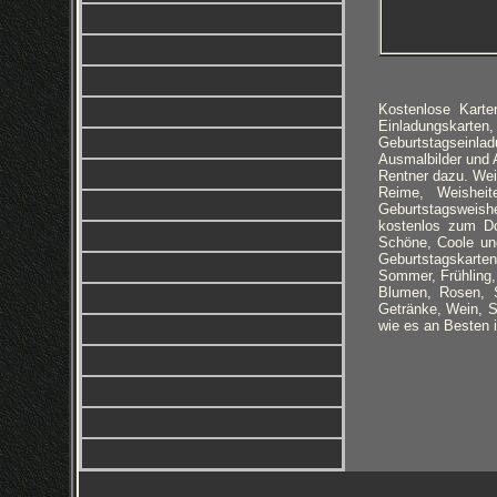
Kostenlose Kart
Einladungskarten
Geburtstagseinla
Ausmalbilder und 
Rentner dazu. Wei
Reime, Weisheite
Geburtstagsweishe
kostenlos zum Do
Schöne, Coole un
Geburtstagskarten
Sommer, Frühling
Blumen, Rosen, S
Getränke, Wein, S
wie es an Besten 