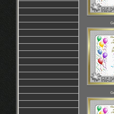
Ge
Ge