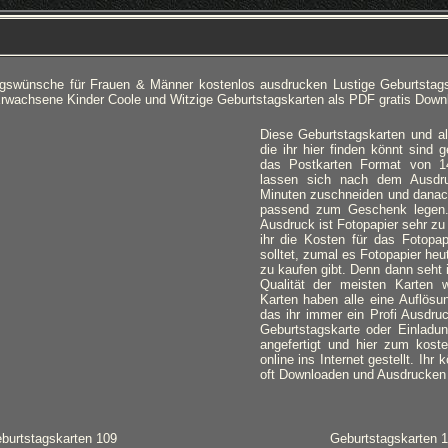
gswünsche für Frauen & Männer kostenlos ausdrucken Lustige Geburtstag
rwachsene Kinder Coole und Witzige Geburtstagskarten als PDF gratis Down
Diese Geburtstagskarten und al
die ihr hier finden könnt sind
das Postkarten Format von 1
lassen sich nach dem Ausdr
Minuten zuschneiden und danac
passend zum Geschenk legen.
Ausdruck ist Fotopapier sehr z
ihr die Kosten für das Fotopap
solltet, zumal es Fotopapier heu
zu kaufen gibt. Denn dann seht i
Qualität der meisten Karten wi
Karten haben alle eine Auflösu
das ihr immer ein Profi Ausdr
Geburtstagskarte oder Einladun
angefertigt und hier zum kost
online ins Internet gestellt. Ihr
oft Downloaden und Ausdrucken w
burtstagskarten 109
Geburtstagskarten 