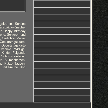
gskarten, Schöne
agsglückwünsche,
ch Happy Birthday
ene, Senioren und
, Gedichte, Verse,
eburtstagszitate,
y Geburtstagskarte
erlinkt. Witzige,
 Kinder. Folgende
Schornsteinfeger,
en, Blumenherzen,
nd Katze Tauben,
on und Kreuze. Und