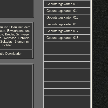
Geburtstagskarten 013
Geburtstagskarten 014
Geburtstagskarten 015
Geburtstagskarten 016
ken ist Oben mit dem
rauen, Erwachsene und
Geburtstagskarten 017
pa, Bruder, Schwager,
Geburtstagskarten 018
s, Weinfass, Rotwein,
, Sektglas, Blumen mit
 Tochter.
atis Downloaden