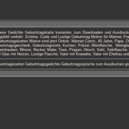
iese Gedichte Geburtstagskarte kostenlos zum Downloaden und Ausdruc
sbild verlinkt. Schöne, Coole und Lustige Geburtstag Motive für Männer, F
eburtstagskarten Motive sind jetzt Online: Männer Comic, 40 Jahre, Papa, O
urtstagsgeschenk, Geburtstagstorte, Kuchen, Polizei, Weinflasche, Weingla
intrauben, Winzer, Rocker, Maler, Tiere, Pinguin, Hirsch, Sekt, Sektflasche
l Glas mit Herzen, Lustige Flasche, Vater mit Krawatte, Vater mit Ehefrau und
urtstagskarten Geburtstagsgedichte Geburtstagssprüche zum Ausdrucken gr