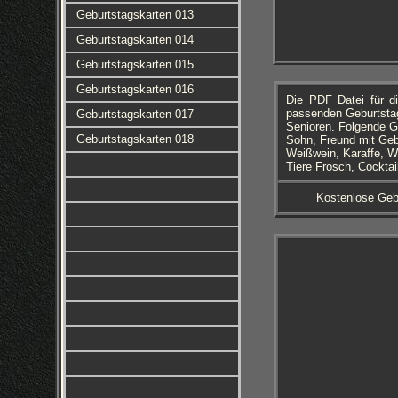
Geburtstagskarten 013
Geburtstagskarten 014
Geburtstagskarten 015
Geburtstagskarten 016
Die PDF Datei für d
passenden Geburtstag
Geburtstagskarten 017
Senioren. Folgende G
Geburtstagskarten 018
Sohn, Freund mit Geb
Weißwein, Karaffe, We
Tiere Frosch, Cocktai
Kostenlose Geb