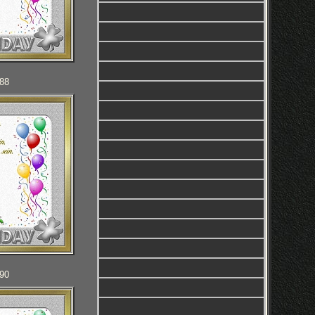
088
090