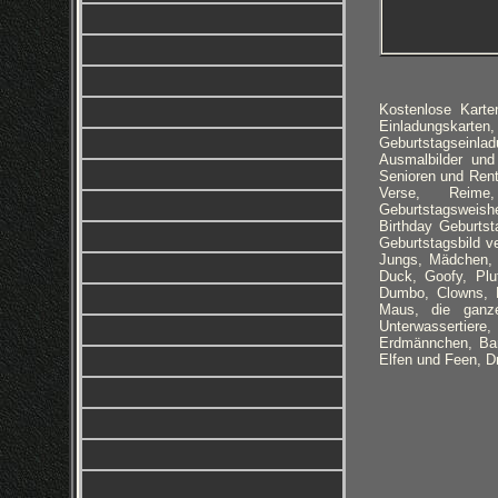
Kostenlose Kart
Einladungskarten
Geburtstagseinla
Ausmalbilder un
Senioren und Rent
Verse, Reime, 
Geburtstagsweish
Birthday Geburts
Geburtstagsbild v
Jungs, Mädchen, f
Duck, Goofy, Plu
Dumbo, Clowns, Ei
Maus, die ganze
Unterwassertiere
Erdmännchen, Barb
Elfen und Feen, D