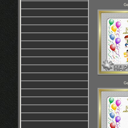
Ge
Ge