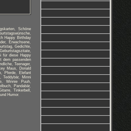
gskarten, Schöne
burtstagswünsche,
ch Happy Birthday
der, Erwachsene,
urtstag, Gedichte,
urtstagszitate,
i für diese Happy
mit dem passenden
ndliche, Teenager,
ckey Maus, Donald
, Pferde, Elefant
, Teddybär, Minni
ge, Winnie Puuh,
lbuch, Pandabär,
tarre, Tinkerbell,
 und Humor.