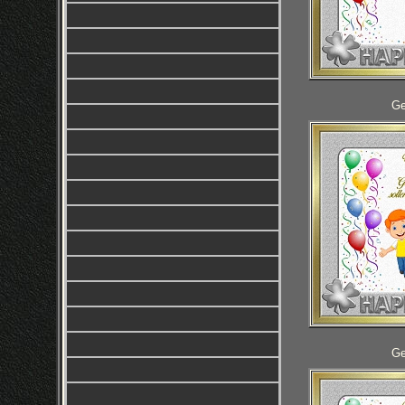
Ge
Ge