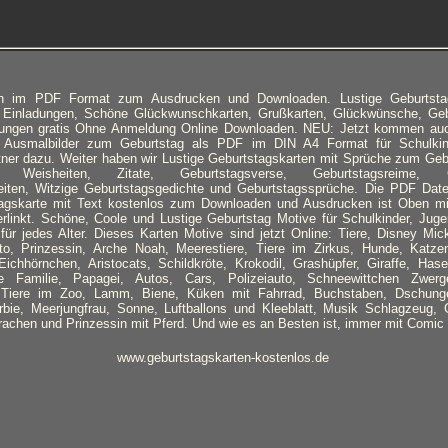
en im PDF Format zum Ausdrucken und Downloaden. Lustige Geburtsta
, Einladungen, Schöne Glückwunschkarten, Grußkarten, Glückwünsche, Ge
dungen gratis Ohne Anmeldung Online Downloaden. NEU: Jetzt kommen au
d Ausmalbilder zum Geburtstag als PDF im DIN A4 Format für Schulkin
ner dazu. Weiter haben wir Lustige Geburtstagskarten mit Sprüche zum Geb
Weisheiten, Zitate, Geburtstagsverse, Geburtstagsreime, Geb
eiten, Witzige Geburtstagsgedichte und Geburtstagssprüche. Die PDF Date
tagskarte mit Text kostenlos zum Downloaden und Ausdrucken ist Oben 
erlinkt. Schöne, Coole und Lustige Geburtstag Motive für Schulkinder, Juge
ür jedes Alter. Dieses Karten Motive sind jetzt Online: Tiere, Disney Mi
to, Prinzessin, Arche Noah, Meerestiere, Tiere im Zirkus, Hunde, Katzen
chhörnchen, Aristocats, Schildkröte, Krokodil, Grashüpfer, Giraffe, Hase
 Familie, Papagei, Autos, Cars, Polizeiauto, Schneewittchen Zwer
, Tiere im Zoo, Lamm, Biene, Küken mit Fahrrad, Buchstaben, Dschunge
ie, Meerjungfrau, Sonne, Luftballons und Kleeblatt, Musik Schlagzeug, Gi
rachen und Prinzessin mit Pferd. Und wie es an Besten ist, immer mit Comic
www.geburtstagskarten-kostenlos.de