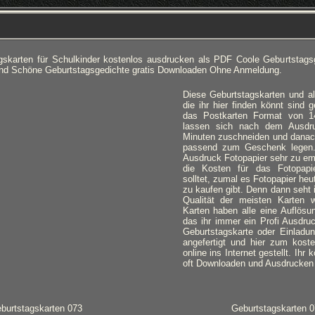
gskarten für Schulkinder kostenlos ausdrucken als PDF Coole Geburtstagsg
und Schöne Geburtstagsgedichte gratis Downloaden Ohne Anmeldung.
Diese Geburtstagskarten und al
die ihr hier finden könnt sind
das Postkarten Format von 1
lassen sich nach dem Ausdr
Minuten zuschneiden und danac
passend zum Geschenk legen.
Ausdruck Fotopapier sehr zu em
die Kosten für das Fotopapi
solltet, zumal es Fotopapier heu
zu kaufen gibt. Denn dann seht i
Qualität der meisten Karten wi
Karten haben alle eine Auflösu
das ihr immer ein Profi Ausdr
Geburtstagskarte oder Einladun
angefertigt und hier zum kost
online ins Internet gestellt. Ihr
oft Downloaden und Ausdrucken w
burtstagskarten 073
Geburtstagskarten 