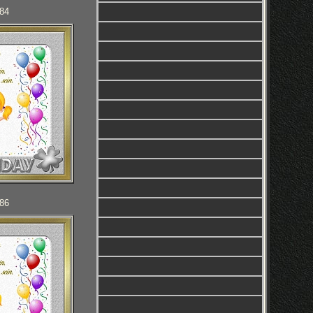
084
086