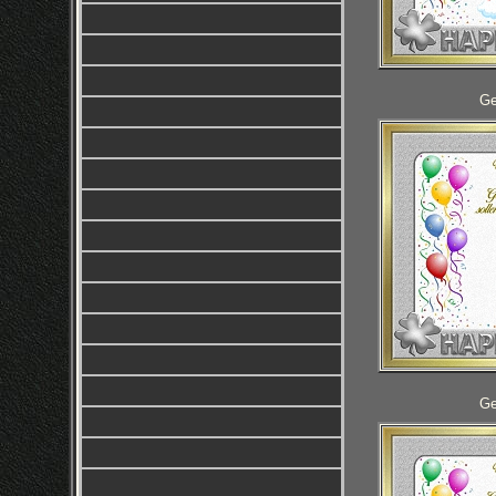
Ge
Ge