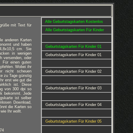
Alle Geburtstagskarten Kostenlos
rüße mit Text für
Alle Geburtstagskarten Für Kinder
le anderen Karten
 genormt und haben
Geburtstagskarten Für Kinder 01
4,8x10,5 cm. Sie
ucken in wenigen
Geburtstagskarten Für Kinder 01
h versenden, oder
 Für einen guten
pfehlen. Wobei ihr
er nicht scheuen
Geburtstagskarten Für Kinder 02
te zu Tage günstig
hr erst wie gut die
rklich ist. Diese
Geburtstagskarten Für Kinder 03
ng von 300 dpi so
uck bekommt. Jede
gskarte ist selber
enlosen Download,
Geburtstagskarten Für Kinder 04
 könnt die Karten so
ie Ihr wollt.
Geburtstagskarten Für Kinder 05
074