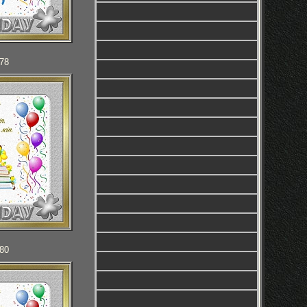
078
080