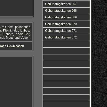
Geburtstagskarten 067
Geburtstagskarten 068
Geburtstagskarten 069
Geburtstagskarten 070
en mit dem passenden
r, Kleinkinder, Babys,
Geburtstagskarten 071
, Einhorn, Koala Bär,
Geburtstagskarten 072
ambi, Maus und Vögel.
ratis Downloaden