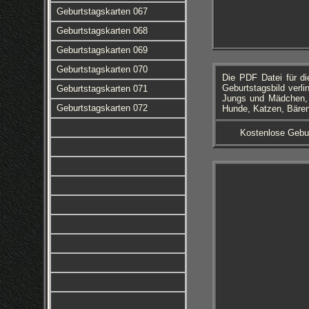
Geburtstagskarten 067
Geburtstagskarten 068
Geburtstagskarten 069
Geburtstagskarten 070
Die PDF Datei für d
Geburtstagsbild verli
Geburtstagskarten 071
Jungs und Mädchen, K
Geburtstagskarten 072
Hunde, Katzen, Bären
Kostenlose Gebu