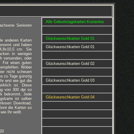
Alle Geburtstagskarten Kostenlos
achsene Senioren
Glückwunschkarten Gold 01
le anderen Karten
 genormt und haben
Glückwunschkarten Gold 01
4,8x10,5 cm. Sie
ucken in wenigen
h versenden, oder
 Für einen guten
Glückwunschkarten Gold 02
u empfehlen. Wobei
ier nicht scheuen
te zu Tage günstig
Glückwunschkarten Gold 03
hr erst wie gut die
rklich ist. Diese
ng von 300 dpi so
uck bekommt. Jede
Glückwunschkarten Gold 04
gskarte ist selber
enlosen Download,
 könnt die Karten so
ie Ihr wollt.
020