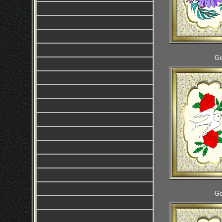
Ge
Ge