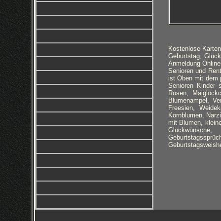
Kostenlose Karte
Geburtstag, Glüc
Anmeldung Online
Senioren und Rent
ist Oben mit dem 
Senioren Kinder 
Rosen, Maiglöckch
Blumenampel, Verg
Freesien, Weidek
Kornblumen, Narzi
mit Blumen, klein
Glückwünsche, 
Geburtstagssprüc
Geburtstagsweishe