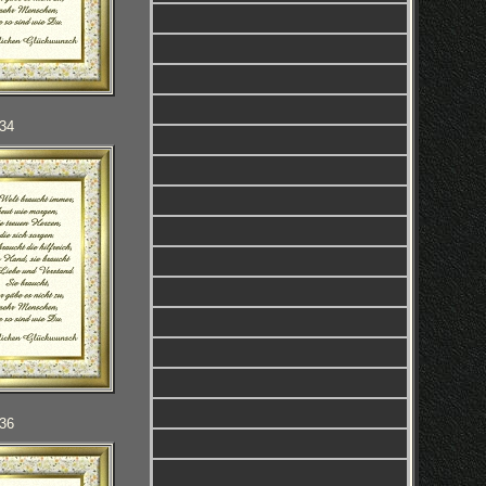
034
036