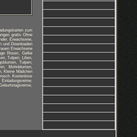
ladungskarten zum
ungen gratis Ohne
nder, Erwachsene,
en und Downloaden
Frauen Erwachsene
ange Rosen, Gelbe
n, Tulpen, Lilien,
gsblumen, Tulpen,
min, Mohnblumen,
en, Kleine Mädchen
Frosch. Kostenlose
inladungsreime,
Geburtstagsreime,