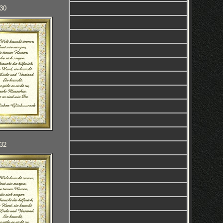
030
032