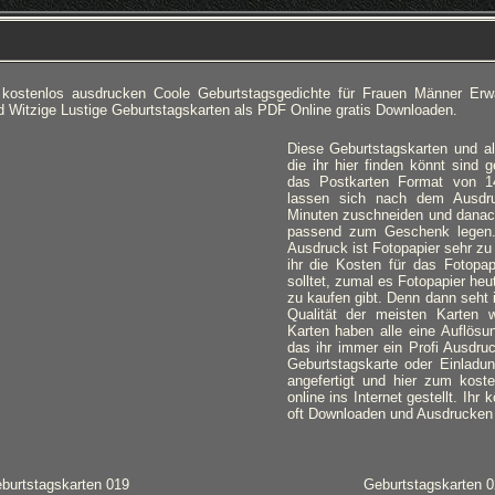
kostenlos ausdrucken Coole Geburtstagsgedichte für Frauen Männer Erw
d Witzige Lustige Geburtstagskarten als PDF Online gratis Downloaden.
Diese Geburtstagskarten und al
die ihr hier finden könnt sind
das Postkarten Format von 1
lassen sich nach dem Ausdr
Minuten zuschneiden und danac
passend zum Geschenk legen.
Ausdruck ist Fotopapier sehr z
ihr die Kosten für das Fotopap
solltet, zumal es Fotopapier heu
zu kaufen gibt. Denn dann seht i
Qualität der meisten Karten wi
Karten haben alle eine Auflösu
das ihr immer ein Profi Ausdr
Geburtstagskarte oder Einladun
angefertigt und hier zum kost
online ins Internet gestellt. Ihr
oft Downloaden und Ausdrucken w
burtstagskarten 019
Geburtstagskarten 