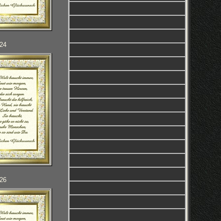
024
026