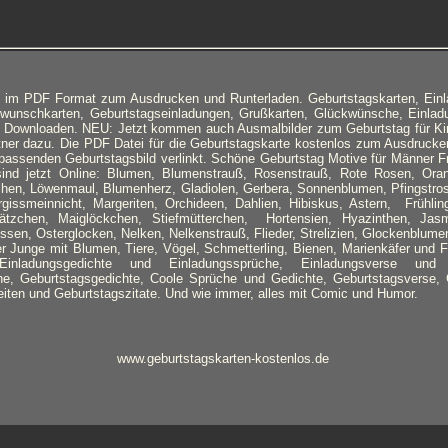
n im PDF Format zum Ausdrucken und Runterladen. Geburtstagskarten, Ein
kwunschkarten, Geburtstagseinladungen, Grußkarten, Glückwünsche, Einlad
 Downloaden. NEU: Jetzt kommen auch Ausmalbilder zum Geburtstag für Ki
ner dazu. Die PDF Datei für die Geburtstagskarte kostenlos zum Ausdruck
passenden Geburtstagsbild verlinkt. Schöne Geburtstag Motive für Männer 
sind jetzt Online: Blumen, Blumenstrauß, Rosenstrauß, Rote Rosen, Or
en, Löwenmaul, Blumenherz, Gladiolen, Gerbera, Sonnenblumen, Pfingstrose
issmeinnicht, Margeriten, Orchideen, Dahlien, Hibiskus, Astern, Frühlin
ätzchen, Maiglöckchen, Stiefmütterchen, Hortensien, Hyazinthen, Jas
ssen, Osterglocken, Nelken, Nelkenstrauß, Flieder, Strelizien, Glockenblum
er Junge mit Blumen, Tiere, Vögel, Schmetterling, Bienen, Marienkäfer und 
Einladungsgedichte und Einladungssprüche, Einladungsverse und E
he, Geburtstagsgedichte, Coole Sprüche und Gedichte, Geburtstagsverse, 
iten und Geburtstagszitate. Und wie immer, alles mit Comic und Humor.
www.geburtstagskarten-kostenlos.de