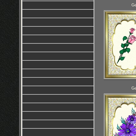
Ge
Ge