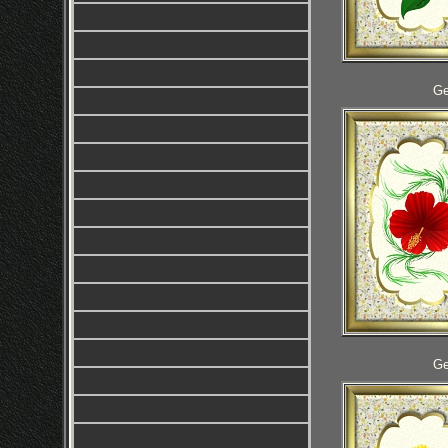
Ge
Ge