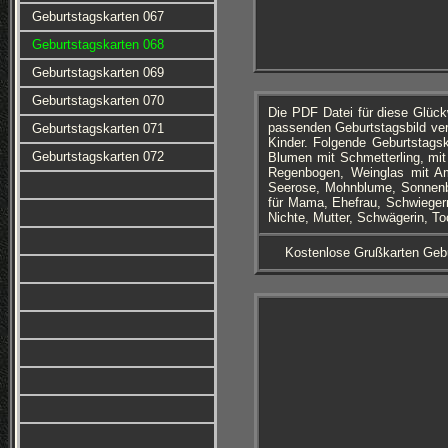
Geburtstagskarten 067
Geburtstagskarten 068
Geburtstagskarten 069
Geburtstagskarten 070
Die PDF Datei für diese Glüc
passenden Geburtstagsbild ver
Geburtstagskarten 071
Kinder. Folgende Geburtstags
Geburtstagskarten 072
Blumen mit Schmetterling, mi
Regenbogen, Weinglas mit Am
Seerose, Mohnblume, Sonnenb
für Mama, Ehefrau, Schwiegerm
Nichte, Mutter, Schwägerin, To
Kostenlose Grußkarten Geb