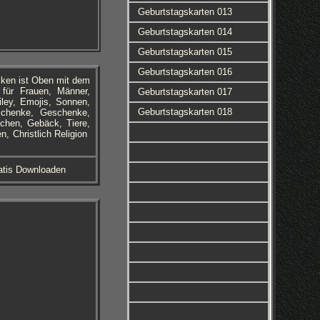
Geburtstagskarten 013
Geburtstagskarten 014
Geburtstagskarten 015
Geburtstagskarten 016
cken ist Oben mit dem
 für Frauen, Männer,
Geburtstagskarten 017
iley, Emojis, Sonnen,
Geburtstagskarten 018
schenke, Geschenke,
chen, Gebäck, Tiere,
, Christlich Religion
atis Downloaden