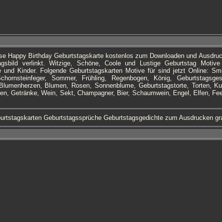
ese Happy Birthday Geburtstagskarte kostenlos zum Downloaden und Ausdru
gsbild verlinkt. Witzige, Schöne, Coole und Lustige Geburtstag Motive
und Kinder. Folgende Geburtstagskarten Motive für sind jetzt Online: Sm
chornsteinfeger, Sommer, Frühling, Regenbogen, König, Geburtstagsge
, Blumenherzen, Blumen, Rosen, Sonnenblume, Geburtstagstorte, Torten, Ku
n, Getränke, Wein, Sekt, Champagner, Bier, Schaumwein, Engel, Elfen, Feen
urtstagskarten Geburtstagssprüche Geburtstagsgedichte zum Ausdrucken gr