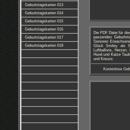
Geburtstagskarten 013
Geburtstagskarten 014
Geburtstagskarten 015
Geburtstagskarten 016
Die PDF Datei für di
passenden Geburtsta
Geburtstagskarten 017
Senioren Erwachsene 
Geburtstagskarten 018
Glück Smiley als S
Luftballons, Herzen
Hund und Katze Taube
und Kreuze.
Kostenlose Geb