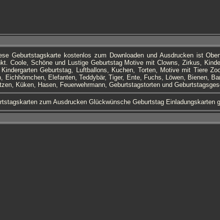
iese Geburtstagskarte kostenlos zum Downloaden und Ausdrucken ist Ob
nkt. Coole, Schöne und Lustige Geburtstag Motive mit Clowns, Zirkus, Kinde
indergarten Geburtstag, Luftballons, Kuchen, Torten, Motive mit Tiere Zoo
, Eichhörnchen, Elefanten, Teddybär, Tiger, Ente, Fuchs, Löwen, Bienen, B
tzen, Küken, Hasen, Feuerwehrmann, Geburtstagstorten und Geburtstagsge
rtstagskarten zum Ausdrucken Glückwünsche Geburtstag Einladungskarten g