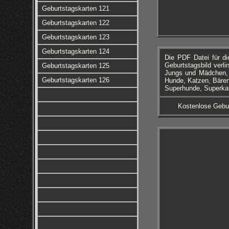
Geburtstagskarten 121
Geburtstagskarten 122
Geburtstagskarten 123
Geburtstagskarten 124
Die PDF Datei für d
Geburtstagsbild verli
Geburtstagskarten 125
Jungs und Mädchen, K
Geburtstagskarten 126
Hunde, Katzen, Bären
Superhunde, Superka
Kostenlose Gebu