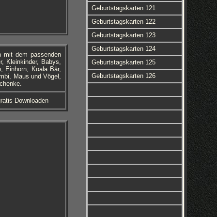
Geburtstagskarten 121
Geburtstagskarten 122
Geburtstagskarten 123
Geburtstagskarten 124
en mit dem passenden
r, Kleinkinder, Babys,
Geburtstagskarten 125
, Einhorn, Koala Bär,
Geburtstagskarten 126
ambi, Maus und Vögel,
schenke.
ratis Downloaden