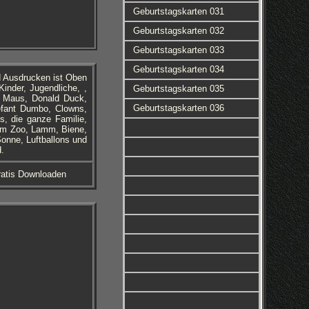
Geburtstagskarten 031
Geburtstagskarten 032
Geburtstagskarten 033
Geburtstagskarten 034
d Ausdrucken ist Oben
inder, Jugendliche, ,
Geburtstagskarten 035
ey Maus, Donald Duck,
Geburtstagskarten 036
lefant Dumbo, Clowns,
s, die ganze Familie,
 im Zoo, Lamm, Biene,
onne, Luftballons und
d.
ratis Downloaden