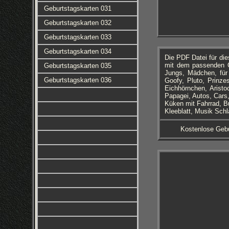
Geburtstagskarten 031
Geburtstagskarten 032
Geburtstagskarten 033
Geburtstagskarten 034
Die PDF Datei für di
mit dem passenden Ge
Geburtstagskarten 035
Jungs, Mädchen, für 
Geburtstagskarten 036
Goofy, Pluto, Prinze
Eichhörnchen, Aristo
Papagei, Autos, Cars
Küken mit Fahrrad, B
Kleeblatt, Musik Schl
Kostenlose Gebu