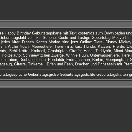
ese Happy Birthday Geburtstagskarte mit Text kostenlos zum Downloaden un
burtstagsbild verlinkt. Schöne, Coole und Lustige Geburtstag Motive für K
jedes Alter. Dieses Karten Motive sind jetzt Online: Tiere, Disney Mick
ssin, Arche Noah, Meerestiere, Tiere im Zirkus, Hunde, Katzen, Pferde, E
cats, Schildkröte, Krokodil, Grashüpfer, Giraffe, Hase, Teddybär, Minni Mau
, Polizeiauto, Schneewittchen Zwerge, Winnie Puuh, Unterwassertiere, Tiere
uchstaben, Dschungelbuch, Pandabär, Erdmännchen, Barbie, Meerjungfrau, S
agzeug, Gitarre, Tinkerbell, Elfen und Feen, Drachen und Prinzessin mit Pfer
rtstagssprüche Geburtstagsgrüße Geburtstagsgedichte Geburtstagskarten g