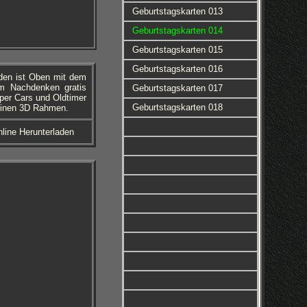
Geburtstagskarten 013
Geburtstagskarten 014
Geburtstagskarten 015
Geburtstagskarten 016
den ist Oben mit dem
um Nachdenken gratis
Geburtstagskarten 017
per Cars und Oldtimer
Geburtstagskarten 018
 einen 3D Rahmen.
line Herunterladen