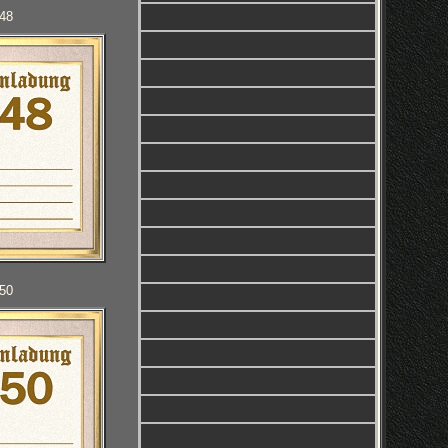
048
050