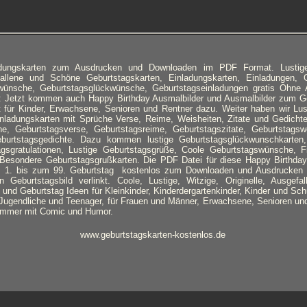
adungskarten zum Ausdrucken und Downloaden im PDF Format. Lustige
efallene und Schöne Geburtstagskarten, Einladungskarten, Einladungen, 
wünsche, Geburtstagsglückwünsche, Geburtstagseinladungen gratis Ohne
 Jetzt kommen auch Happy Birthday Ausmalbilder und Ausmalbilder zum G
für Kinder, Erwachsene, Senioren und Rentner dazu. Weiter haben wir Lus
nladungskarten mit Sprüche Verse, Reime, Weisheiten, Zitate und Gedicht
e, Geburtstagsverse, Geburtstagsreime, Geburtstagszitate, Geburtstagswe
eburtstagsgedichte. Dazu kommen lustige Geburtstagsglückwunschkarten,
sgratulationen, Lustige Geburtstagsgrüße, Coole Geburtstagswünsche, Fili
Besondere Geburtstagsgrußkarten. Die PDF Datei für diese Happy Birthday
 1. bis zum 99. Geburtstag kostenlos zum Downloaden und Ausdrucken 
n Geburtstagsbild verlinkt. Coole, Lustige, Witzige, Originelle, Ausgef
und Geburtstag Ideen für Kleinkinder, Kinderdergartenkinder, Kinder und Schu
Jugendliche und Teenager, für Frauen und Männer, Erwachsene, Senioren un
 immer mit Comic und Humor.
www.geburtstagskarten-kostenlos.de