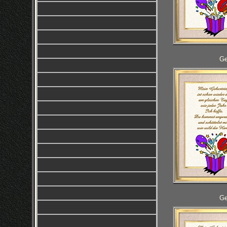
Ge
Ge