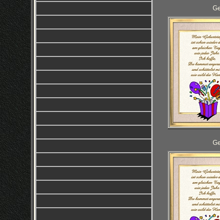
Ge
Ge