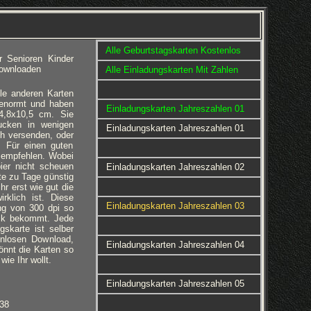
Alle Geburtstagskarten Kostenlos
r Senioren Kinder
Downloaden
Alle Einladungskarten Mit Zahlen
le anderen Karten
 genormt und haben
Einladungskarten Jahreszahlen 01
4,8x10,5 cm. Sie
ucken in wenigen
Einladungskarten Jahreszahlen 01
h versenden, oder
 Für einen guten
u empfehlen. Wobei
ier nicht scheuen
Einladungskarten Jahreszahlen 02
te zu Tage günstig
hr erst wie gut die
rklich ist. Diese
Einladungskarten Jahreszahlen 03
ng von 300 dpi so
uck bekommt. Jede
gskarte ist selber
enlosen Download,
Einladungskarten Jahreszahlen 04
 könnt die Karten so
ie Ihr wollt.
Einladungskarten Jahreszahlen 05
038