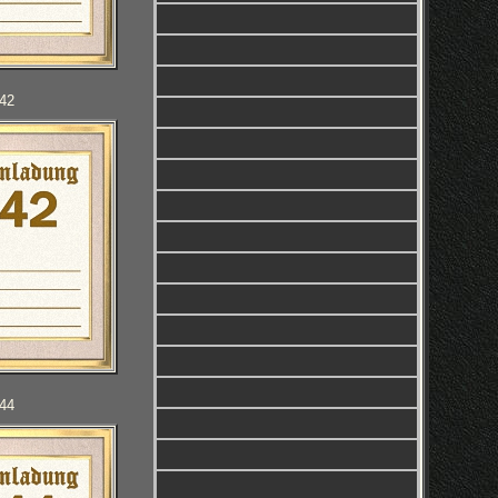
042
044