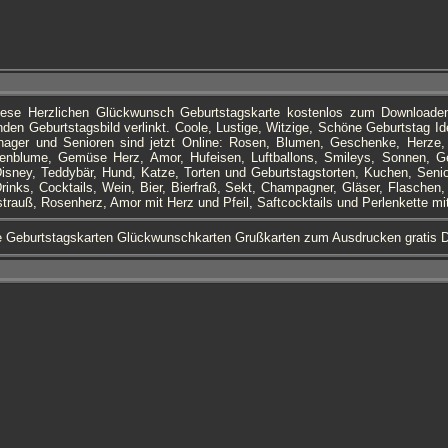
iese Herzlichen Glückwunsch Geburtstagskarte kostenlos zum Downloade
en Geburtstagsbild verlinkt. Coole, Lustige, Witzige, Schöne Geburtstag Ide
nager und Senioren sind jetzt Online: Rosen, Blumen, Geschenke, Herze, T
enblume, Gemüse Herz, Amor, Hufeisen, Luftballons, Smileys, Sonnen, G
Disney, Teddybär, Hund, Katze, Torten und Geburtstagstorten, Kuchen, Seni
Drinks, Cocktails, Wein, Bier, Bierfraß, Sekt, Champagner, Gläser, Flaschen
trauß, Rosenherz, Amor mit Herz und Pfeil, Saftcocktails und Perlenkette m
e Geburtstagskarten Glückwunschkarten Grußkarten zum Ausdrucken gratis 