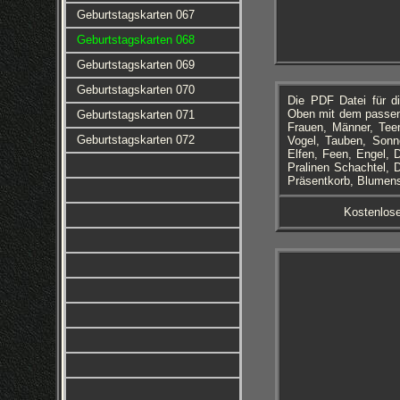
Geburtstagskarten 067
Geburtstagskarten 068
Geburtstagskarten 069
Geburtstagskarten 070
Die PDF Datei für d
Oben mit dem passend
Geburtstagskarten 071
Frauen, Männer, Tee
Geburtstagskarten 072
Vogel, Tauben, Sonn
Elfen, Feen, Engel, 
Pralinen Schachtel, 
Präsentkorb, Blumens
Kostenlos