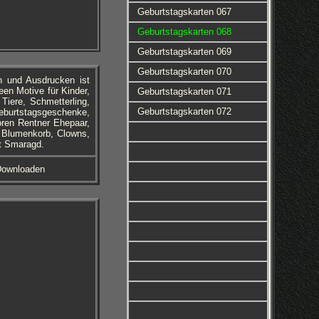
Geburtstagskarten 067
Geburtstagskarten 068
Geburtstagskarten 069
Geburtstagskarten 070
n und Ausdrucken ist
en Motive für Kinder,
Geburtstagskarten 071
iere, Schmetterling,
Geburtstagskarten 072
eburtstagsgeschenke,
oren Rentner Ehepaar,
, Blumenkorb, Clowns,
it Smaragd.
Downloaden