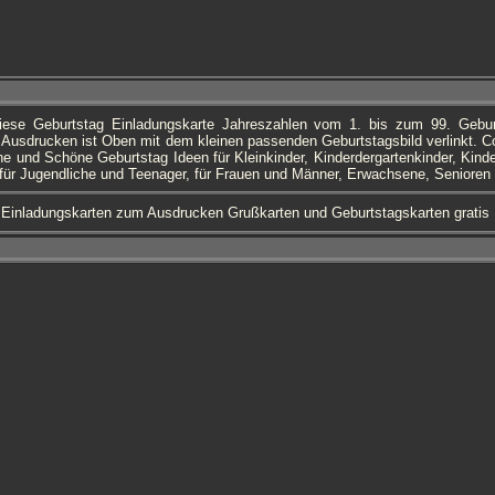
iese Geburtstag Einladungskarte Jahreszahlen vom 1. bis zum 99. Gebu
usdrucken ist Oben mit dem kleinen passenden Geburtstagsbild verlinkt. Coo
ene und Schöne Geburtstag Ideen für Kleinkinder, Kinderdergartenkinder, Kinde
ür Jugendliche und Teenager, für Frauen und Männer, Erwachsene, Senioren 
 Einladungskarten zum Ausdrucken Grußkarten und Geburtstagskarten gratis