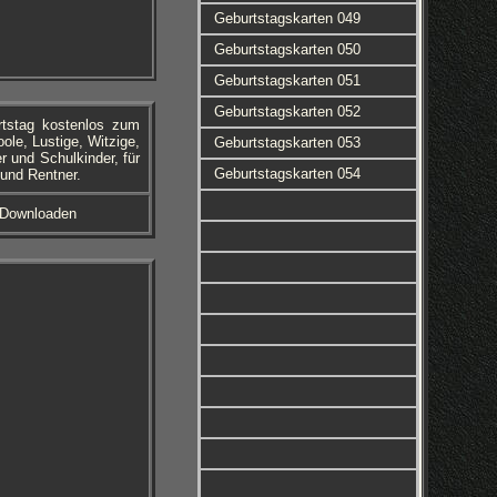
Geburtstagskarten 049
Geburtstagskarten 050
Geburtstagskarten 051
Geburtstagskarten 052
rtstag kostenlos zum
le, Lustige, Witzige,
Geburtstagskarten 053
r und Schulkinder, für
Geburtstagskarten 054
und Rentner.
 Downloaden