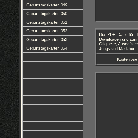
Geburtstagskarten 049
Geburtstagskarten 050
Geburtstagskarten 051
Geburtstagskarten 052
Die PDF Datei für d
Downloaden und zum A
Geburtstagskarten 053
Originelle, Ausgefall
Geburtstagskarten 054
Jungs und Mädchen, f
Kostenlose