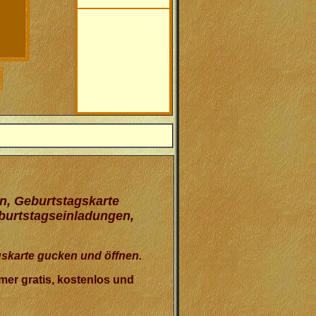
n, Geburtstagskarte
eburtstagseinladungen,
gskarte gucken und öffnen.
er gratis, kostenlos und